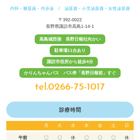
内科・糖尿病・内分泌 / 泌尿器・小児泌尿器・女性泌尿器
〒392-0022
長野県諏訪市高島1-14-1
高島城西側 長野日報社向かい
駐車場11台あり
諏訪市役所から徒歩4分
かりんちゃんバス バス停「長野日報前」すぐ
tel.0266-75-1017
診療時間
月
火
水
木
金
土
日
午前
〇
〇
休
〇
〇
〇
休